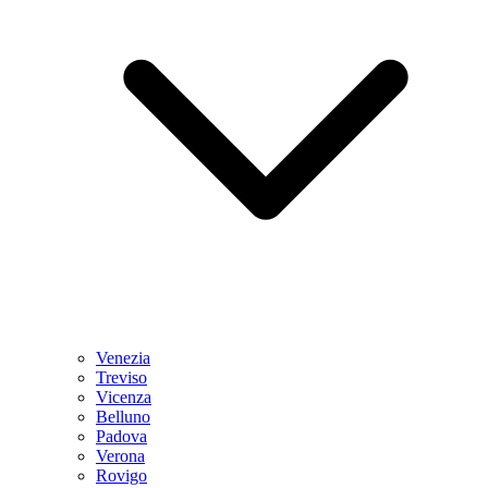
Venezia
Treviso
Vicenza
Belluno
Padova
Verona
Rovigo