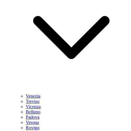
Venezia
Treviso
Vicenza
Belluno
Padova
Verona
Rovigo