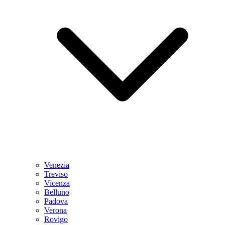
Venezia
Treviso
Vicenza
Belluno
Padova
Verona
Rovigo