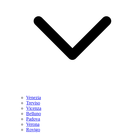
Venezia
Treviso
Vicenza
Belluno
Padova
Verona
Rovigo